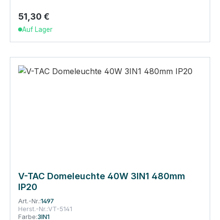
51,30 €
Regulärer Preis:
Auf Lager
V-TAC Domeleuchte 40W 3IN1 480mm
IP20
Art.-Nr.:
1497
Herst.-Nr.:
VT-5141
Farbe:
3IN1