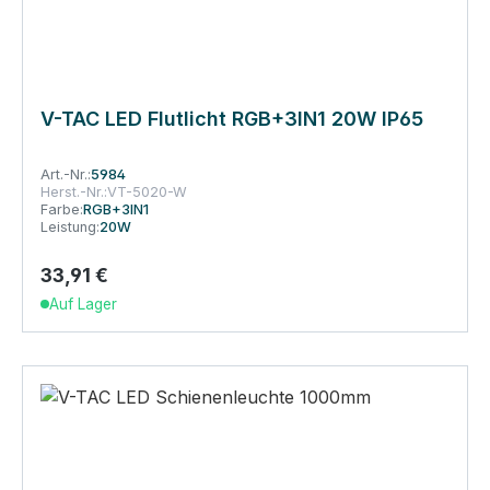
V-TAC LED Flutlicht RGB+3IN1 20W IP65
Art.-Nr.:
5984
Herst.-Nr.:
VT-5020-W
Farbe:
RGB+3IN1
Leistung:
20W
33,91 €
Regulärer Preis:
Auf Lager