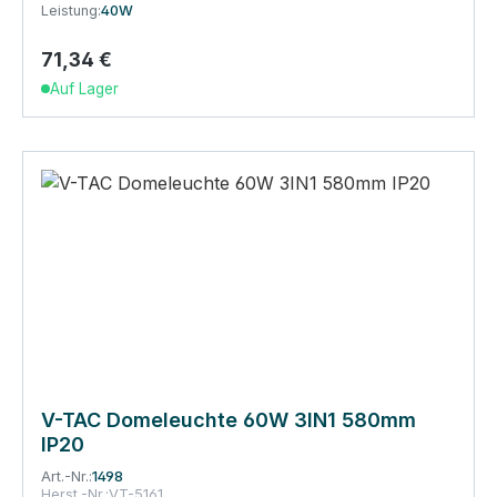
Leistung:
40W
71,34 €
Regulärer Preis:
Auf Lager
V-TAC Domeleuchte 60W 3IN1 580mm
IP20
Art.-Nr.:
1498
Herst.-Nr.:
VT-5161