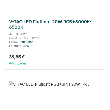
V-TAC LED Flutlicht 20W RGB+3000K-
6500K
Art.-Nr.:
3010
Herst.-Nr.:
VT-5192S
Farbe:
RGB+3IN1
Leistung:
20W
39,85 €
Regulärer Preis:
Auf Lager