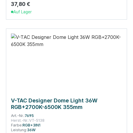
37,80 €
Regulärer Preis:
Auf Lager
V-TAC Designer Dome Light 36W
RGB+2700K-6500K 355mm
Art.-Nr.:
7695
Herst.-Nr.:
VT-5138
Farbe:
RGB+3IN1
Leistung:
36W