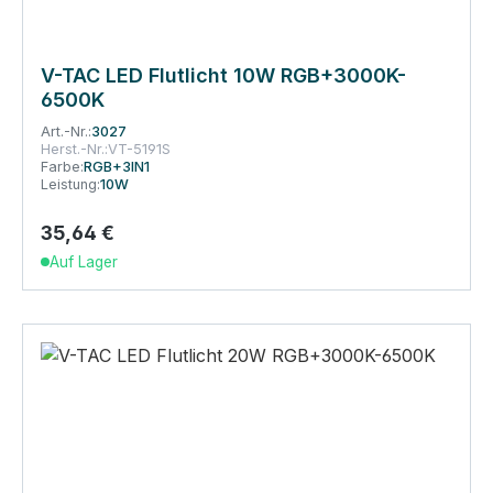
V-TAC LED Flutlicht 10W RGB+3000K-
6500K
Art.-Nr.:
3027
Herst.-Nr.:
VT-5191S
Farbe:
RGB+3IN1
Leistung:
10W
35,64 €
Regulärer Preis:
Auf Lager