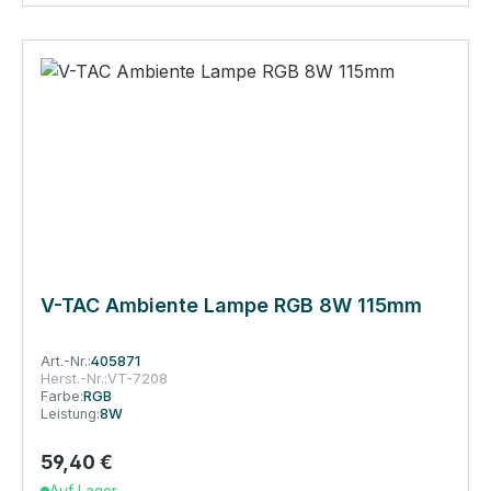
V-TAC Ambiente Lampe RGB 8W 115mm
Art.-Nr.:
405871
Herst.-Nr.:
VT-7208
Farbe:
RGB
Leistung:
8W
59,40 €
Regulärer Preis:
Auf Lager