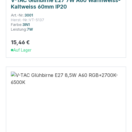
V-TAC Glühbirne E27 7W A60 Warmweiss-
Kaltweiss 60mm IP20
Art.-Nr.:
3001
Herst.-Nr.:
VT-5137
Farbe:
3IN1
Leistung:
7W
15,46 €
Regulärer Preis:
Auf Lager