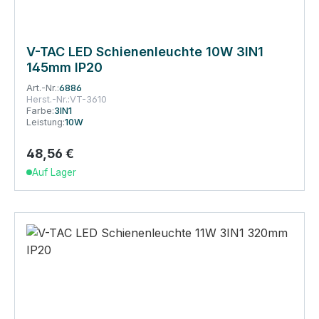
V-TAC LED Schienenleuchte 10W 3IN1
145mm IP20
Art.-Nr.:
6886
Herst.-Nr.:
VT-3610
Farbe:
3IN1
Leistung:
10W
48,56 €
Regulärer Preis:
Auf Lager