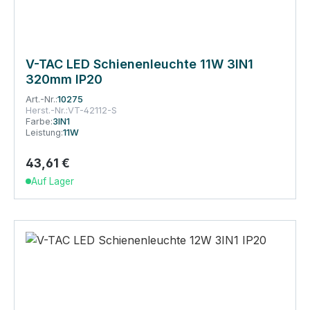
V-TAC LED Schienenleuchte 11W 3IN1
320mm IP20
Art.-Nr.:
10275
Herst.-Nr.:
VT-42112-S
Farbe:
3IN1
Leistung:
11W
43,61 €
Regulärer Preis:
Auf Lager