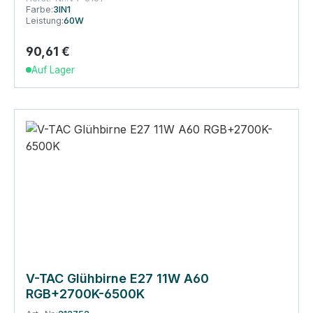
Farbe:
3IN1
Leistung:
60W
90,61 €
Regulärer Preis:
Auf Lager
V-TAC Glühbirne E27 11W A60
RGB+2700K-6500K