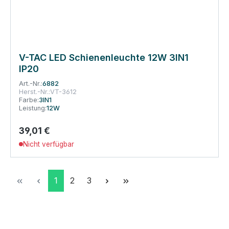
V-TAC LED Schienenleuchte 12W 3IN1
IP20
Art.-Nr.:
6882
Herst.-Nr.:
VT-3612
Farbe:
3IN1
Leistung:
12W
39,01 €
Regulärer Preis:
Nicht verfügbar
Seite
Seite
Seite
1
2
3