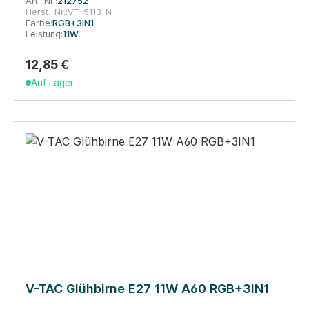
Art.-Nr.:
212752
Herst.-Nr.:
VT-5113-N
Farbe:
RGB+3IN1
Leistung:
11W
12,85 €
Regulärer Preis:
Auf Lager
V-TAC Glühbirne E27 11W A60 RGB+3IN1