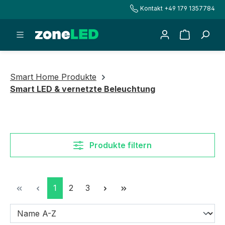
Kontakt +49 179 1357784
alt springen
Warenkorb
Smart Home Produkte
Smart LED & vernetzte Beleuchtung
Produkte filtern
Seite
Seite
Seite
1
2
3