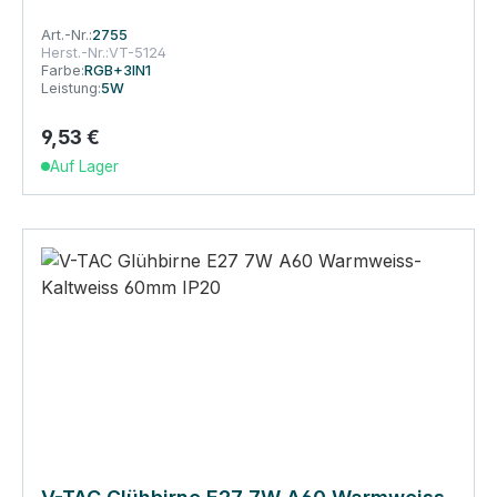
Art.-Nr.:
2755
Herst.-Nr.:
VT-5124
Farbe:
RGB+3IN1
Leistung:
5W
9,53 €
Regulärer Preis:
Auf Lager