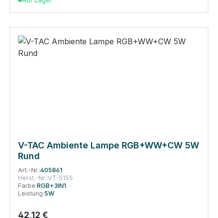
V-TAC Ambiente Lampe RGB+WW+CW 5W
Rund
Art.-Nr.:
405861
Herst.-Nr.:
VT-5155
Farbe:
RGB+3IN1
Leistung:
5W
42,12 €
Regulärer Preis: