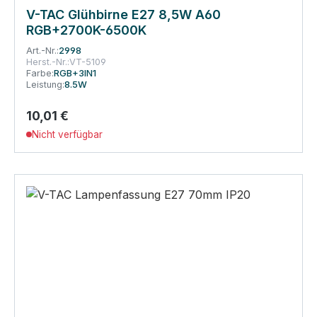
V-TAC Glühbirne E27 8,5W A60
RGB+2700K-6500K
Art.-Nr.:
2998
Herst.-Nr.:
VT-5109
Farbe:
RGB+3IN1
Leistung:
8.5W
10,01 €
Regulärer Preis:
Nicht verfügbar