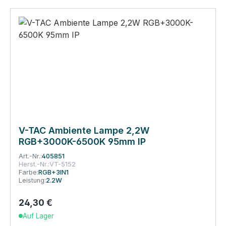
V-TAC Ambiente Lampe 2,2W
RGB+3000K-6500K 95mm IP
Art.-Nr.:
405851
Herst.-Nr.:
VT-5152
Farbe:
RGB+3IN1
Leistung:
2.2W
24,30 €
Regulärer Preis:
Auf Lager