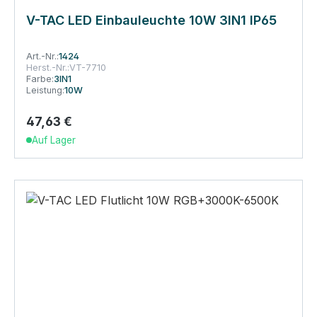
V-TAC LED Einbauleuchte 10W 3IN1 IP65
Art.-Nr.:
1424
Herst.-Nr.:
VT-7710
Farbe:
3IN1
Leistung:
10W
47,63 €
Regulärer Preis:
Auf Lager