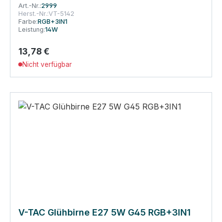
Art.-Nr.:
2999
Herst.-Nr.:
VT-5142
Farbe:
RGB+3IN1
Leistung:
14W
13,78 €
Regulärer Preis:
Nicht verfügbar
V-TAC Glühbirne E27 5W G45 RGB+3IN1