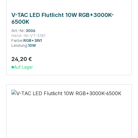
V-TAC LED Flutlicht 10W RGB+3000K-
6500K
Art.-Nr.:
3006
Herst.-Nr.:
VT-5181
Farbe:
RGB+3IN1
Leistung:
10W
24,20 €
Regulärer Preis:
Auf Lager