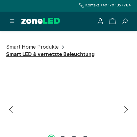
Kontakt +49 179 1357784
alt springen
Warenkorb
Smart Home Produkte
Smart LED & vernetzte Beleuchtung
Bildergalerie überspringen