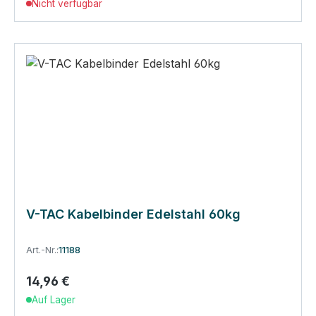
Nicht verfügbar
V-TAC Kabelbinder Edelstahl 60kg
Art.-Nr.:
11188
14,96 €
Regulärer Preis:
Auf Lager