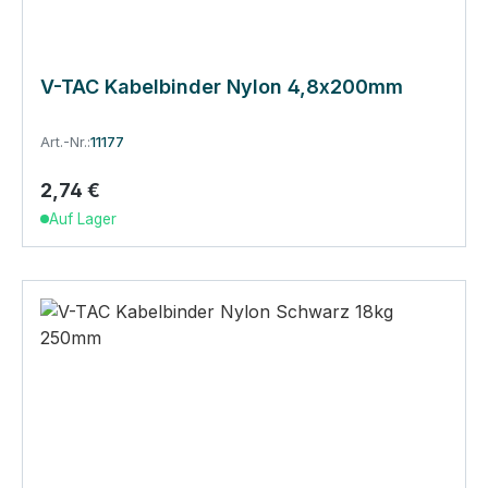
V-TAC Kabelbinder Nylon 4,8x200mm
Art.-Nr.:
11177
2,74 €
Regulärer Preis:
Auf Lager