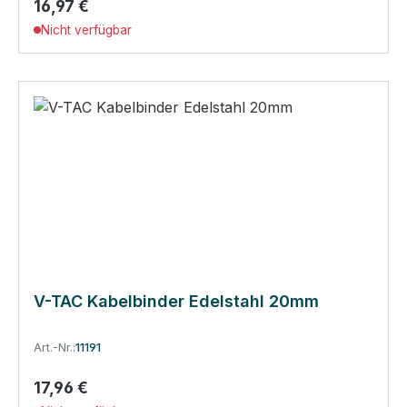
16,97 €
Regulärer Preis:
Nicht verfügbar
V-TAC Kabelbinder Edelstahl 20mm
Art.-Nr.:
11191
17,96 €
Regulärer Preis: