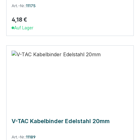
Art.-Nr.:
11175
4,18 €
Regulärer Preis:
Auf Lager
V-TAC Kabelbinder Edelstahl 20mm
Art.-Nr.:
11189