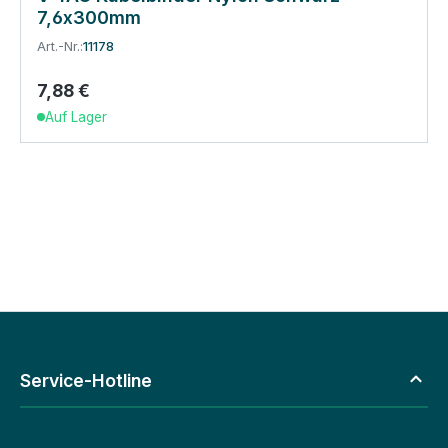
7,6x300mm
Art.-Nr.:
11178
7,88 €
Regulärer Preis:
Auf Lager
Service-Hotline