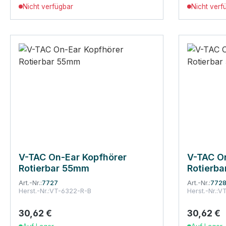
Nicht verfügbar
Nicht verf
V-TAC On-Ear Kopfhörer
V-TAC O
Rotierbar 55mm
Rotierb
Art.-Nr.:
7727
Art.-Nr.:
772
Herst.-Nr.:
VT-6322-R-B
Herst.-Nr.:
VT
30,62 €
30,62 €
Regulärer Preis:
Regulärer