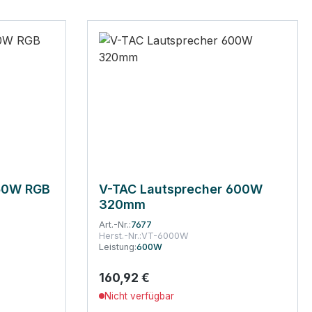
 50W RGB
V-TAC Lautsprecher 600W
320mm
Art.-Nr.:
7677
Herst.-Nr.:
VT-6000W
Leistung:
600W
160,92 €
Regulärer Preis:
Nicht verfügbar