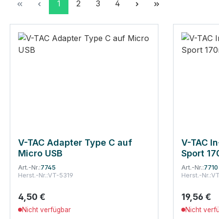
Seite
Seite
Seite
Seite
1
2
3
4
V-TAC Adapter Type C auf
V-TAC In
Micro USB
Sport 1
Art.-Nr.:
7745
Art.-Nr.:
7710
Herst.-Nr.:
VT-5319
Herst.-Nr.:
VT
4,50 €
19,56 €
Regulärer Preis:
Regulärer
Nicht verfügbar
Nicht verf