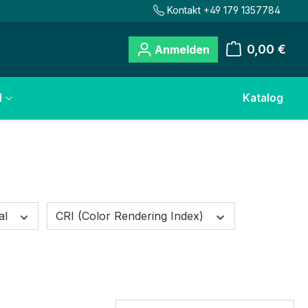
Kontakt +49 179 1357784
0,00 €
Anmelden
Warenkorb
l
Katalog
al
CRI (Color Rendering Index)