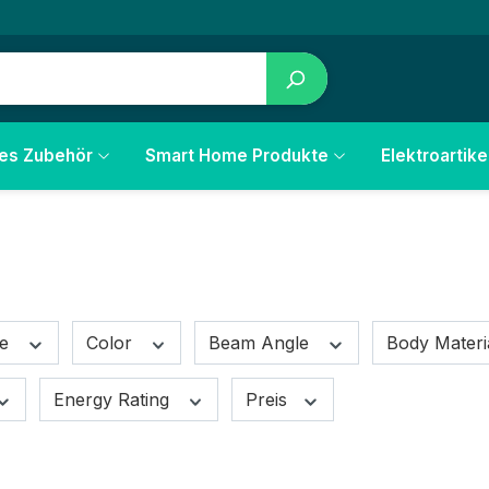
les Zubehör
Smart Home Produkte
Elektroartike
re
Color
Beam Angle
Body Materi
Energy Rating
Preis