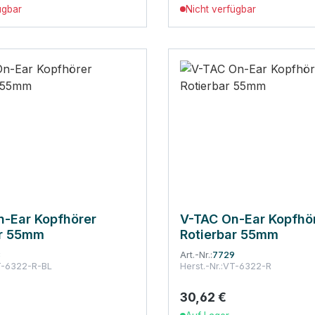
ügbar
Nicht verfügbar
n-Ear Kopfhörer
V-TAC On-Ear Kopfhö
ar 55mm
Rotierbar 55mm
8
Art.-Nr.:
7729
-6322-R-BL
Herst.-Nr.:
VT-6322-R
30,62 €
 Preis:
Regulärer Preis: