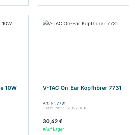
te 10W
V-TAC On-Ear Kopfhörer 7731
Art.-Nr.:
7731
Herst.-Nr.:
VT-6322-A-R
30,62 €
Regulärer Preis:
Auf Lager