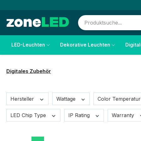
springen
Zur Hauptnavigation springen
LED-Leuchten
Dekorative Leuchten
Digita
Digitales Zubehör
Hersteller
Wattage
Color Temperatu
LED Chip Type
IP Rating
Warranty