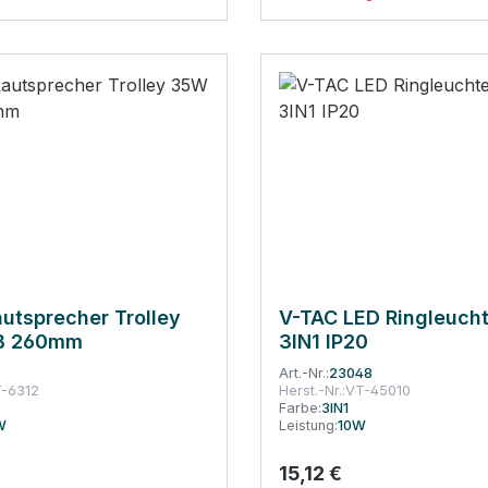
utsprecher Trolley
V-TAC LED Ringleuch
B 260mm
3IN1 IP20
7
Art.-Nr.:
23048
-6312
Herst.-Nr.:
VT-45010
Farbe:
3IN1
W
Leistung:
10W
15,12 €
 Preis:
Regulärer Preis: