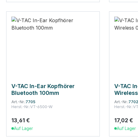
V-TAC In-Ear Kopfhörer
V-TAC In
Bluetooth 100mm
Wireles
Art.-Nr.:
7705
Art.-Nr.:
770
Herst.-Nr.:
VT-6500-W
Herst.-Nr.:
VT
13,61 €
17,02 €
Regulärer Preis:
Regulärer
Auf Lager
Auf Lager