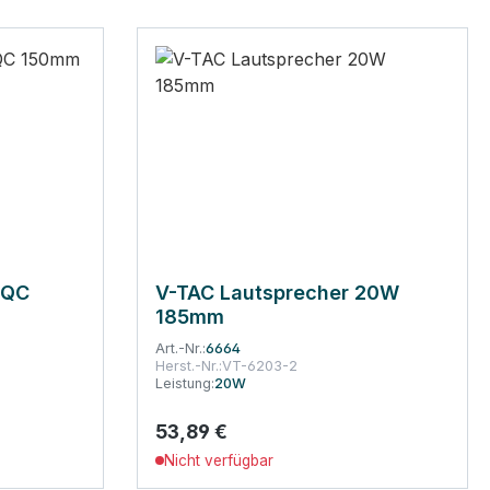
+QC
V-TAC Lautsprecher 20W
185mm
Art.-Nr.:
6664
Herst.-Nr.:
VT-6203-2
Leistung:
20W
53,89 €
Regulärer Preis:
Nicht verfügbar