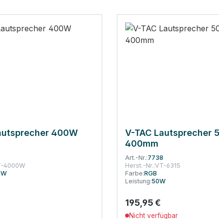
autsprecher 400W
V-TAC Lautsprecher
400mm
Art.-Nr.:
7738
T-4000W
Herst.-Nr.:
VT-6315
0W
Farbe:
RGB
Leistung:
50W
 Preis:
195,95 €
Regulärer Preis:
Nicht verfügbar