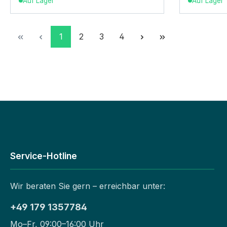
Auf Lager
Auf Lager
Seite
Seite
Seite
Seite
1
2
3
4
Service-Hotline
Wir beraten Sie gern – erreichbar unter:
+49 179 1357784
Mo–Fr, 09:00–16:00 Uhr