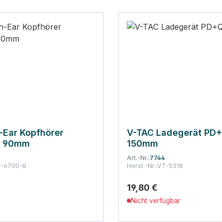
-Ear Kopfhörer
V-TAC Ladegerät PD
s 90mm
150mm
0
Art.-Nr.:
7744
-6700-B
Herst.-Nr.:
VT-5318
19,80 €
 Preis:
Regulärer Preis:
Nicht verfügbar