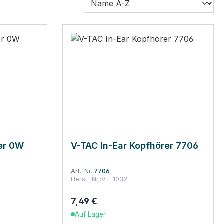
er 0W
V-TAC In-Ear Kopfhörer 7706
Art.-Nr.:
7706
Herst.-Nr.:
VT-1032
7,49 €
Regulärer Preis:
Auf Lager