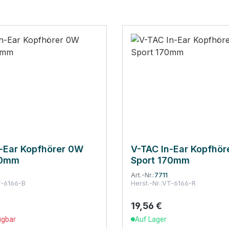
-Ear Kopfhörer 0W
V-TAC In-Ear Kopfhör
70mm
Sport 170mm
Art.-Nr.:
7711
-6166-B
Herst.-Nr.:
VT-6166-R
19,56 €
 Preis:
Regulärer Preis:
ügbar
Auf Lager