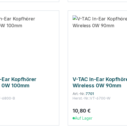
-Ear Kopfhörer
V-TAC In-Ear Kopfhör
s 0W 100mm
Wireless 0W 90mm
2
Art.-Nr.:
7701
-6800-B
Herst.-Nr.:
VT-6700-W
10,80 €
 Preis:
Regulärer Preis:
Auf Lager