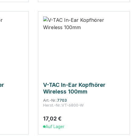
er
V-TAC In-Ear Kopfhörer
Wireless 100mm
Art.-Nr.:
7703
Herst.-Nr.:
VT-6800-W
17,02 €
Regulärer Preis:
Auf Lager