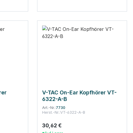
rer
V-TAC On-Ear Kopfhörer VT-
6322-A-B
Art.-Nr.:
7730
Herst.-Nr.:
VT-6322-A-B
30,62 €
Regulärer Preis: