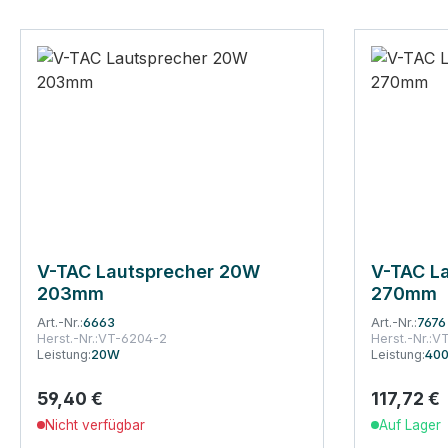
V-TAC Lautsprecher 20W
V-TAC L
203mm
270mm
Art.-Nr.:
6663
Art.-Nr.:
7676
Herst.-Nr.:
VT-6204-2
Herst.-Nr.:
V
Leistung:
20W
Leistung:
40
59,40 €
117,72 €
Regulärer Preis:
Regulärer
Nicht verfügbar
Auf Lager