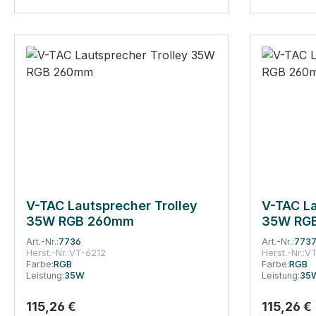
V-TAC Lautsprecher Trolley
V-TAC La
35W RGB 260mm
35W RG
Art.-Nr.:
7736
Art.-Nr.:
773
Herst.-Nr.:
VT-6212
Herst.-Nr.:
VT
Farbe:
RGB
Farbe:
RGB
Leistung:
35W
Leistung:
35
115,26 €
115,26 €
Regulärer Preis:
Regulärer