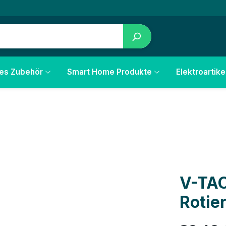
les Zubehör
Smart Home Produkte
Elektroartike
V-TAC
Rotie