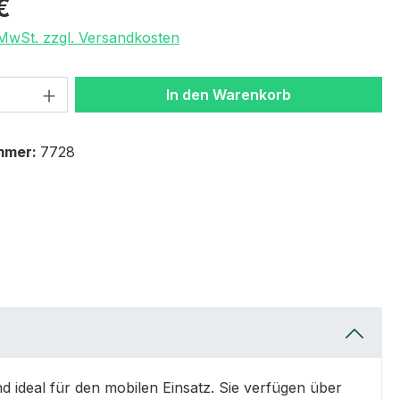
€
. MwSt. zzgl. Versandkosten
 Anzahl: Gib den gewünschten Wert ein 
In den Warenkorb
mmer:
7728
ideal für den mobilen Einsatz. Sie verfügen über