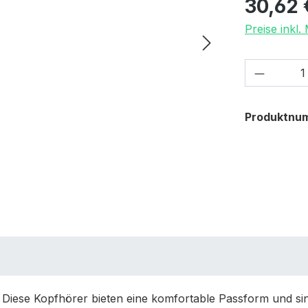
30,62 
Preise inkl
Produkt
Produktnu
iese Kopfhörer bieten eine komfortable Passform und sind 