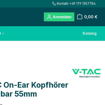
Kontakt +49 179 1357784
0,00 €
Anmelden
Warenkorb
l
Katalog
 On-Ear Kopfhörer
rbar 55mm