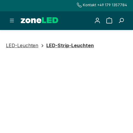
Kontakt +49 179 1357784
alt springen
Warenkorb
LED-Leuchten
LED-Strip-Leuchten
Bildergalerie überspringen