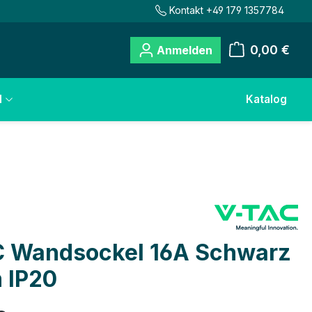
Kontakt +49 179 1357784
0,00 €
Anmelden
Warenkorb
l
Katalog
 Wandsockel 16A Schwarz
 IP20