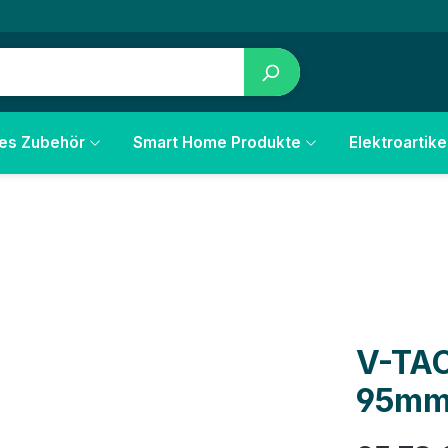
les Zubehör
Smart Home Produkte
Elektroartike
V-TAC
95mm