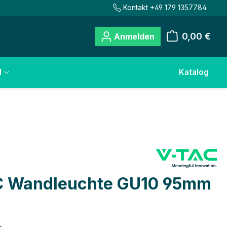
Kontakt +49 179 1357784
0,00 €
Anmelden
Warenkorb
l
Katalog
C Wandleuchte GU10 95mm