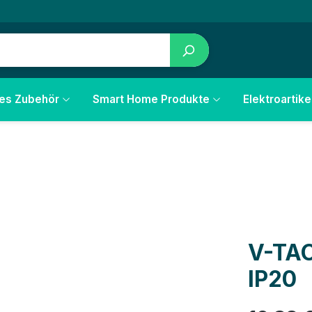
les Zubehör
Smart Home Produkte
Elektroartike
V-TA
IP20