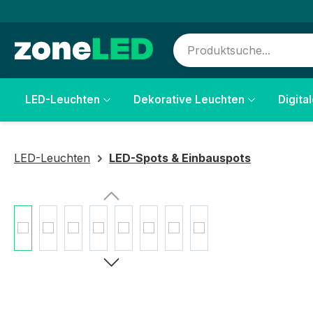
springen
Zur Hauptnavigation springen
LED-Leuchten
Dekorative Leuchten
Digita
LED-Leuchten
LED-Spots & Einbauspots
Bildergalerie überspringen