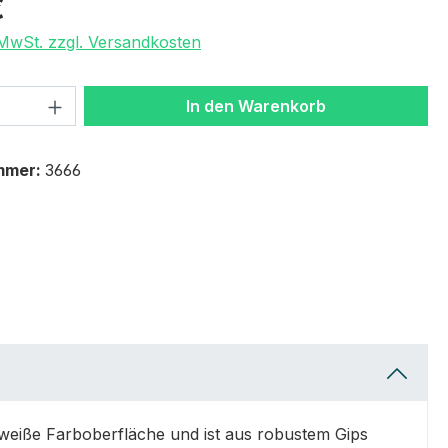
€
. MwSt. zzgl. Versandkosten
 Anzahl: Gib den gewünschten Wert ein 
In den Warenkorb
mmer:
3666
weiße Farboberfläche und ist aus robustem Gips