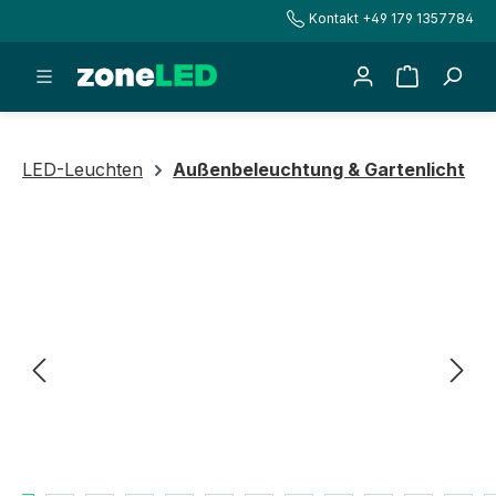
Kontakt +49 179 1357784
alt springen
Warenkorb
LED-Leuchten
Außenbeleuchtung & Gartenlicht
Bildergalerie überspringen