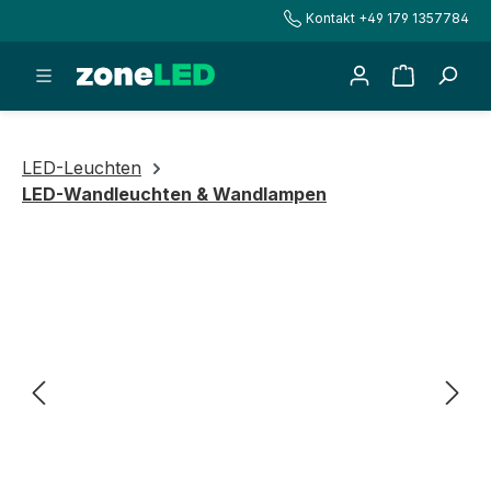
Kontakt +49 179 1357784
alt springen
Warenkorb
LED-Leuchten
LED-Wandleuchten & Wandlampen
Bildergalerie überspringen