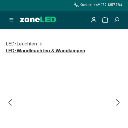
Kontakt +49 179 1357784
alt springen
Warenkorb
LED-Leuchten
LED-Wandleuchten & Wandlampen
Bildergalerie überspringen