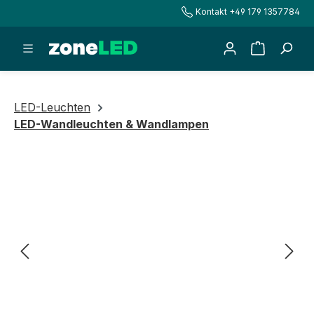
Kontakt +49 179 1357784
alt springen
Warenkorb
LED-Leuchten
LED-Wandleuchten & Wandlampen
Bildergalerie überspringen