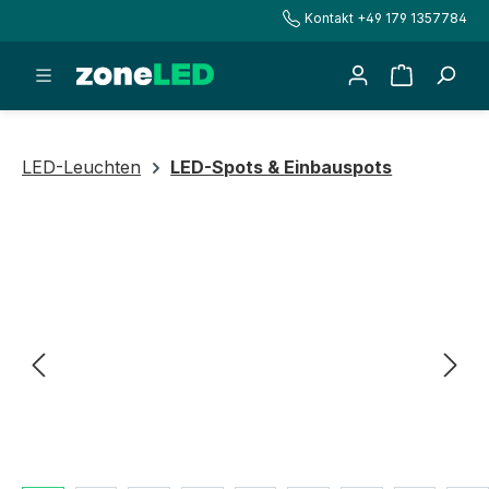
Kontakt +49 179 1357784
alt springen
Warenkorb
LED-Leuchten
LED-Spots & Einbauspots
Bildergalerie überspringen