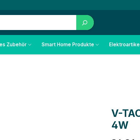
les Zubehör
Smart Home Produkte
Elektroartike
V-TAC
4W