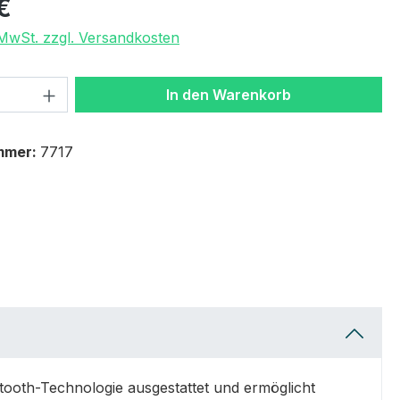
€
. MwSt. zzgl. Versandkosten
 Anzahl: Gib den gewünschten Wert ein 
In den Warenkorb
mmer:
7717
tooth-Technologie ausgestattet und ermöglicht