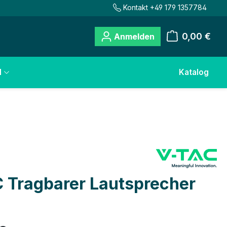
Kontakt +49 179 1357784
0,00 €
Anmelden
Warenkorb
l
Katalog
 Tragbarer Lautsprecher