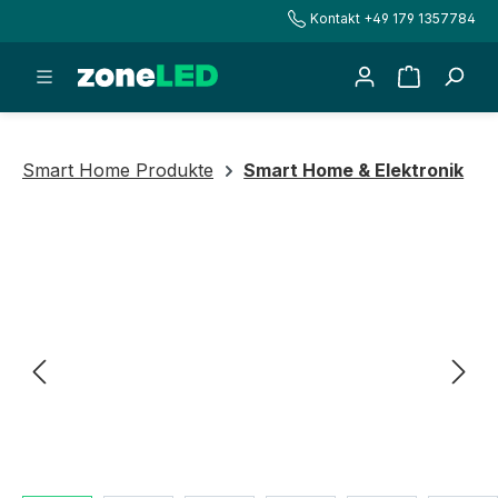
Kontakt +49 179 1357784
alt springen
Warenkorb
Smart Home Produkte
Smart Home & Elektronik
Bildergalerie überspringen