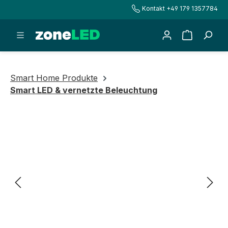
Kontakt +49 179 1357784
alt springen
Warenkorb
Smart Home Produkte
Smart LED & vernetzte Beleuchtung
Bildergalerie überspringen