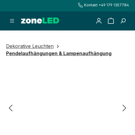
Kontakt +49 179 1357784
alt springen
Warenkorb
Dekorative Leuchten
Pendelaufhängungen & Lampenaufhängung
Bildergalerie überspringen