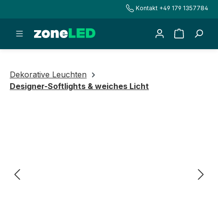
Kontakt +49 179 1357784
alt springen
Warenkorb
Dekorative Leuchten
Designer-Softlights & weiches Licht
Bildergalerie überspringen