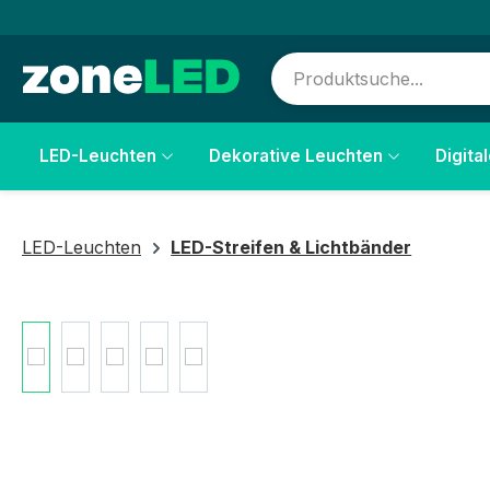
springen
Zur Hauptnavigation springen
LED-Leuchten
Dekorative Leuchten
Digita
LED-Leuchten
LED-Streifen & Lichtbänder
Bildergalerie überspringen