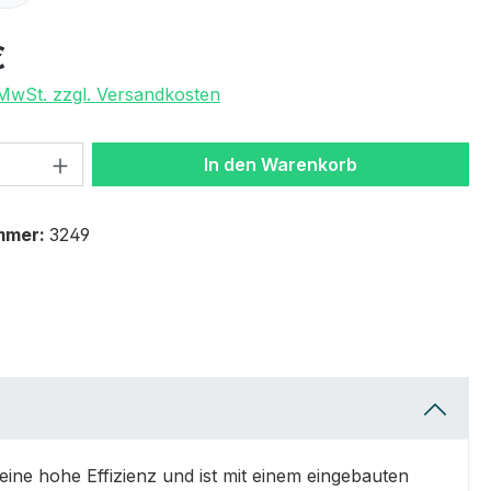
€
. MwSt. zzgl. Versandkosten
 Anzahl: Gib den gewünschten Wert ein 
In den Warenkorb
mmer:
3249
eine hohe Effizienz und ist mit einem eingebauten