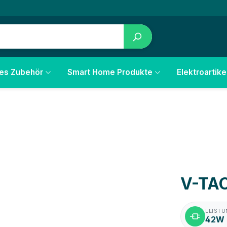
les Zubehör
Smart Home Produkte
Elektroartike
V-TAC
LEIST
42W