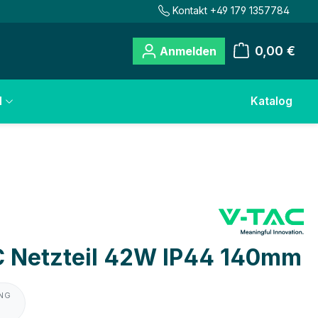
Kontakt +49 179 1357784
0,00 €
Anmelden
Warenkorb
l
Katalog
 Netzteil 42W IP44 140mm
UNG