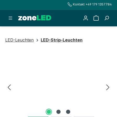
Kontakt +49 179 1357784
alt springen
Warenkorb
LED-Leuchten
LED-Strip-Leuchten
Bildergalerie überspringen