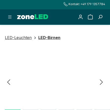
Kontakt +49 179 1357784
alt springen
Warenkorb
LED-Leuchten
LED-Birnen
Bildergalerie überspringen