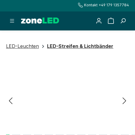
Kontakt +49 179 1357784
alt springen
Warenkorb
LED-Leuchten
LED-Streifen & Lichtbänder
Bildergalerie überspringen