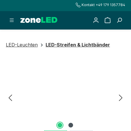
Kontakt +49 179 1357784
alt springen
Warenkorb
LED-Leuchten
LED-Streifen & Lichtbänder
Bildergalerie überspringen