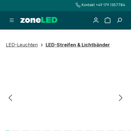
Kontakt +49 179 1357784
alt springen
Warenkorb
LED-Leuchten
LED-Streifen & Lichtbänder
Bildergalerie überspringen