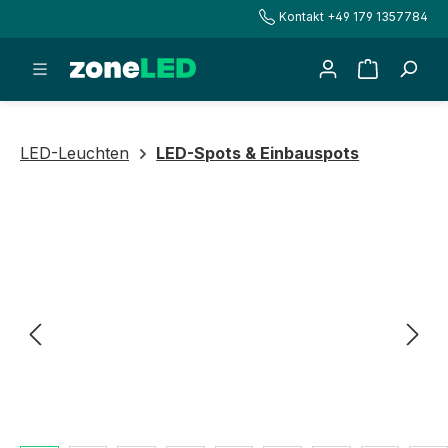
Kontakt +49 179 1357784
alt springen
Warenkorb
LED-Leuchten
LED-Spots & Einbauspots
Bildergalerie überspringen