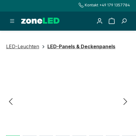
Kontakt +49 179 1357784
alt springen
Warenkorb
LED-Leuchten
LED-Panels & Deckenpanels
Bildergalerie überspringen