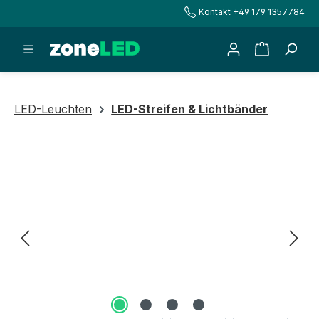
Kontakt +49 179 1357784
alt springen
Warenkorb
LED-Leuchten
LED-Streifen & Lichtbänder
Bildergalerie überspringen