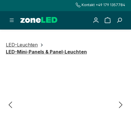
Kontakt +49 179 1357784
alt springen
Warenkorb
LED-Leuchten
LED-Mini-Panels & Panel-Leuchten
Bildergalerie überspringen