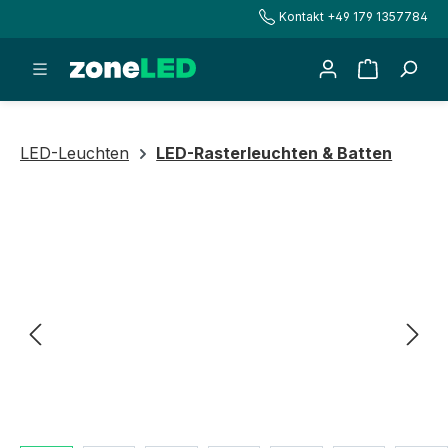
Kontakt +49 179 1357784
alt springen
Warenkorb
LED-Leuchten
LED-Rasterleuchten & Batten
Bildergalerie überspringen