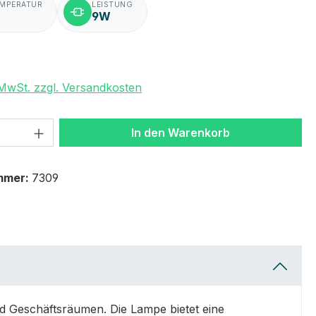
EMPERATUR
LEISTUNG
9W
. MwSt. zzgl. Versandkosten
 Anzahl: Gib den gewünschten Wert ein 
In den Warenkorb
mmer:
7309
nd Geschäftsräumen. Die Lampe bietet eine