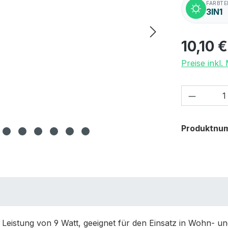
FARBT
3IN1
10,10 €
Preise inkl
Produkt
Produktnu
Leistung von 9 Watt, geeignet für den Einsatz in Wohn- u