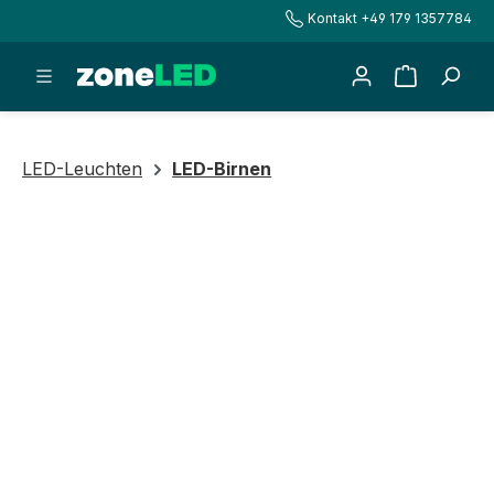
Kontakt +49 179 1357784
alt springen
Warenkorb
LED-Leuchten
LED-Birnen
Bildergalerie überspringen