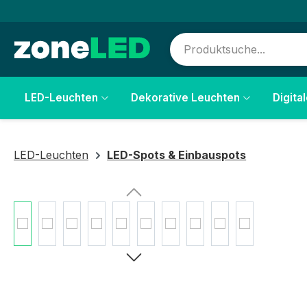
springen
Zur Hauptnavigation springen
LED-Leuchten
Dekorative Leuchten
Digita
LED-Leuchten
LED-Spots & Einbauspots
Bildergalerie überspringen