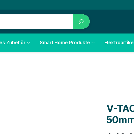
les Zubehör
Smart Home Produkte
Elektroartike
V-TAC
50mm