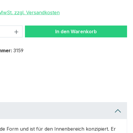
. MwSt. zzgl. Versandkosten
 Anzahl: Gib den gewünschten Wert ein 
In den Warenkorb
mmer:
3159
 Form und ist für den Innenbereich konzipiert. Er