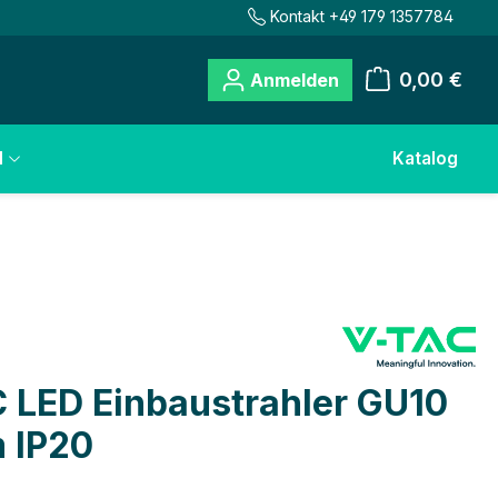
Kontakt +49 179 1357784
0,00 €
Anmelden
Warenkorb
l
Katalog
 LED Einbaustrahler GU10
 IP20