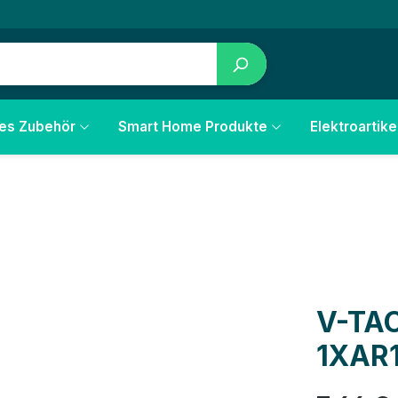
les Zubehör
Smart Home Produkte
Elektroartike
V-TAC
1XAR1