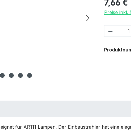
7,66 €
Preise inkl
Produkt
Produktnu
eignet für AR111 Lampen. Der Einbaustrahler hat eine ele