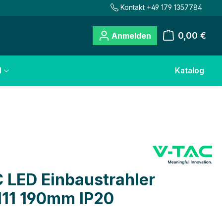
Kontakt +49 179 1357784
0,00 €
Anmelden
Warenkorb
l
Katalog
 LED Einbaustrahler
11 190mm IP20