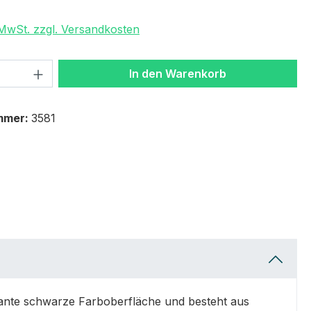
. MwSt. zzgl. Versandkosten
 Anzahl: Gib den gewünschten Wert ein 
In den Warenkorb
mmer:
3581
gante schwarze Farboberfläche und besteht aus