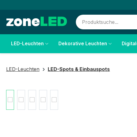
springen
Zur Hauptnavigation springen
LED-Leuchten
Dekorative Leuchten
Digita
LED-Leuchten
LED-Spots & Einbauspots
Bildergalerie überspringen