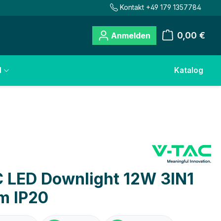
Kontakt +49 179 1357784
0,00 €
Anmelden
Warenkorb
l
Katalog
 LED Downlight 12W 3IN1
m IP20