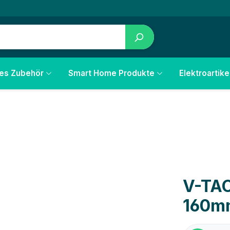
les Zubehör
Smart Home Produkte
Elektroartike
V-TAC
160m