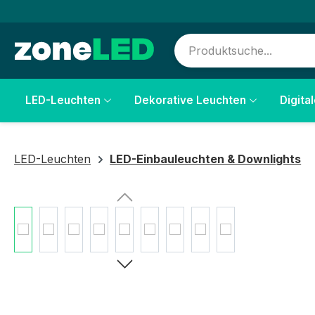
springen
Zur Hauptnavigation springen
LED-Leuchten
Dekorative Leuchten
Digita
LED-Leuchten
LED-Einbauleuchten & Downlights
Bildergalerie überspringen