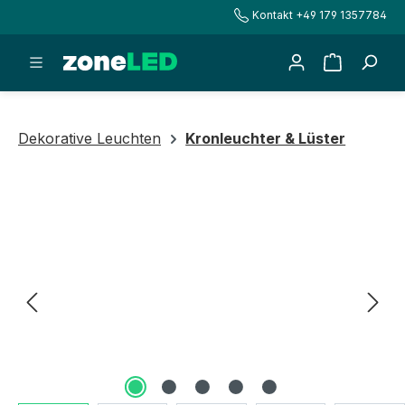
Kontakt +49 179 1357784
alt springen
Warenkorb
Dekorative Leuchten
Kronleuchter & Lüster
Bildergalerie überspringen