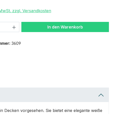
. MwSt. zzgl. Versandkosten
 Anzahl: Gib den gewünschten Wert ein 
In den Warenkorb
mmer:
3609
 Decken vorgesehen. Sie bietet eine elegante weiße