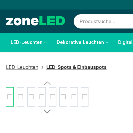
springen
Zur Hauptnavigation springen
LED-Leuchten
Dekorative Leuchten
Digita
LED-Leuchten
LED-Spots & Einbauspots
Bildergalerie überspringen