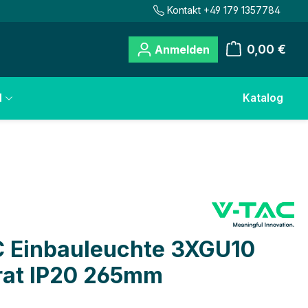
Kontakt +49 179 1357784
0,00 €
Anmelden
Warenkorb
l
Katalog
 Einbauleuchte 3XGU10
at IP20 265mm