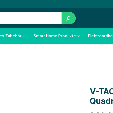
les Zubehör
Smart Home Produkte
Elektroartike
V-TAC
Quadr