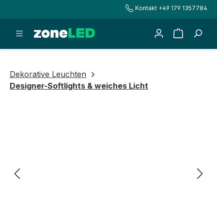
Kontakt +49 179 1357784
alt springen
Warenkorb
Dekorative Leuchten
Designer-Softlights & weiches Licht
Bildergalerie überspringen