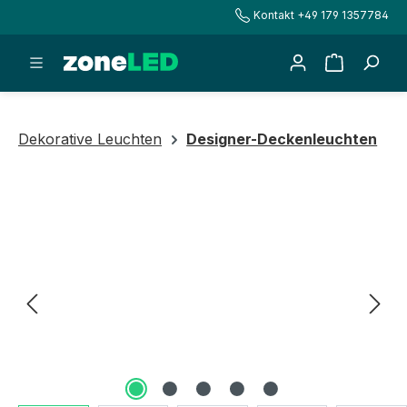
Kontakt +49 179 1357784
alt springen
Warenkorb
Dekorative Leuchten
Designer-Deckenleuchten
Bildergalerie überspringen