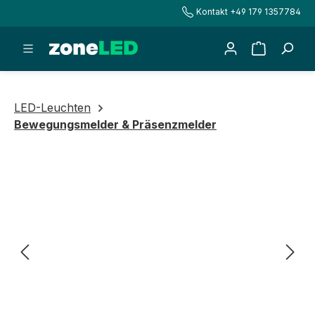
Kontakt +49 179 1357784
alt springen
Warenkorb
LED-Leuchten
Bewegungsmelder & Präsenzmelder
Bildergalerie überspringen