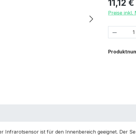
11,12 €
Preise inkl
Produkt
Produktnu
 Infrarotsensor ist für den Innenbereich geeignet. Der S