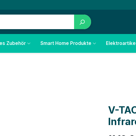
les Zubehör
Smart Home Produkte
Elektroartike
V-TA
Infrar