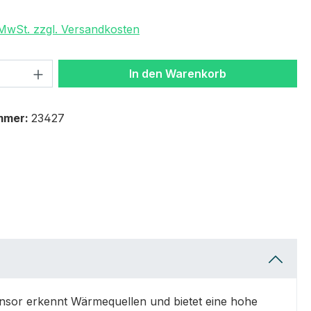
. MwSt. zzgl. Versandkosten
 Anzahl: Gib den gewünschten Wert ein 
In den Warenkorb
mmer:
23427
ensor erkennt Wärmequellen und bietet eine hohe