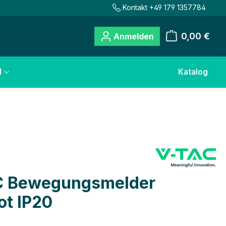
Kontakt +49 179 1357784
0,00 €
Anmelden
Warenkorb
l
Katalog
C Bewegungsmelder
ot IP20