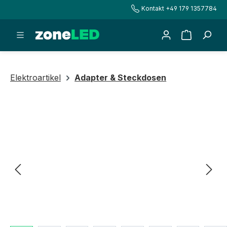
Kontakt +49 179 1357784
alt springen
Warenkorb
Elektroartikel
Adapter & Steckdosen
Bildergalerie überspringen